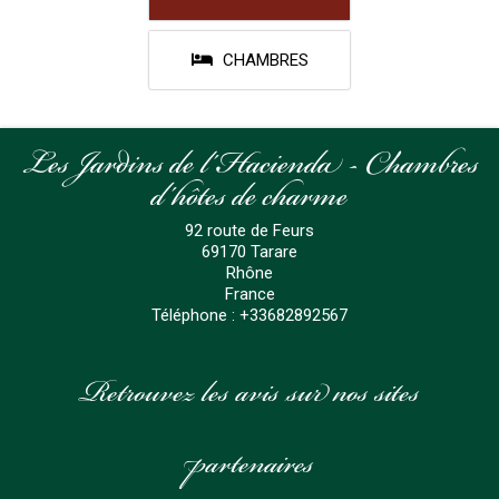
CHAMBRES
Les Jardins de l'Hacienda - Chambres
d'hôtes de charme
92 route de Feurs
69170
Tarare
Rhône
France
Téléphone :
+33682892567
Retrouvez les avis sur nos sites
partenaires