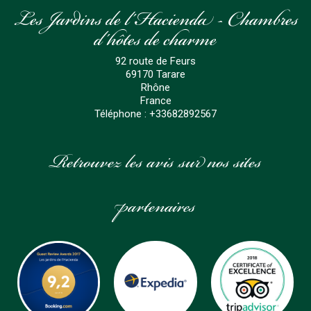
Les Jardins de l'Hacienda - Chambres
d'hôtes de charme
92 route de Feurs
69170
Tarare
Rhône
France
Téléphone :
+33682892567
Retrouvez les avis sur nos sites
partenaires